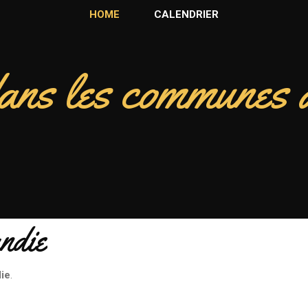
HOME
CALENDRIER
ans les communes 
ndie
ie
.