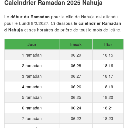
Calelndrier Ramadan 2025 Nahuja
Le
début du Ramadan
pour la ville de Nahuja est attendu
pour le Lundi 8/2/2027. Ci-dessous le
calelndrier Ramadan
d Nahuja
et ses horaires de prière de tout le mois de jeûne.
Jour
Imsak
Iftar
1 ramadan
06:29
18:15
2 ramadan
06:28
18:16
3 ramadan
06:27
18:17
4 ramadan
06:26
18:19
5 ramadan
06:25
18:20
6 ramadan
06:24
18:21
7 ramadan
06:22
18:23