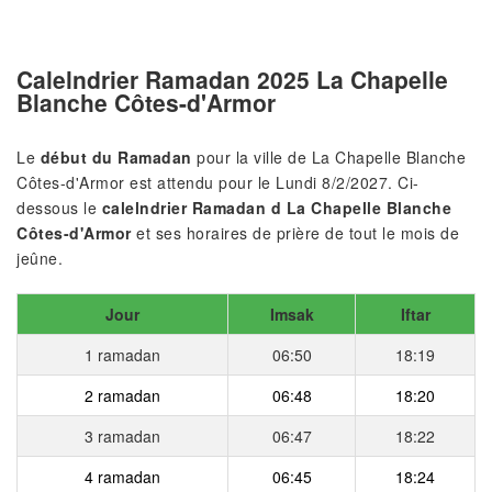
Calelndrier Ramadan 2025 La Chapelle
Blanche Côtes-d'Armor
Le
début du Ramadan
pour la ville de La Chapelle Blanche
Côtes-d'Armor est attendu pour le Lundi 8/2/2027. Ci-
dessous le
calelndrier Ramadan d La Chapelle Blanche
Côtes-d'Armor
et ses horaires de prière de tout le mois de
jeûne.
Jour
Imsak
Iftar
1 ramadan
06:50
18:19
2 ramadan
06:48
18:20
3 ramadan
06:47
18:22
4 ramadan
06:45
18:24