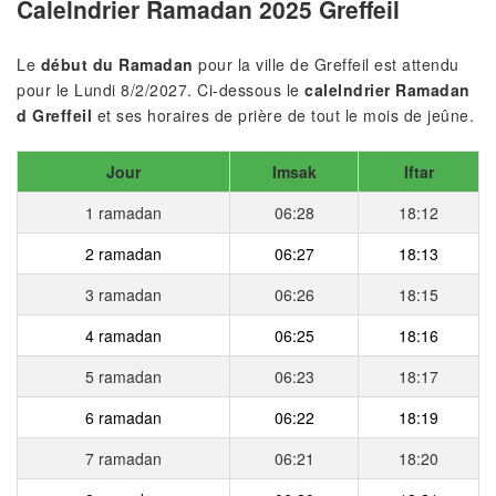
Calelndrier Ramadan 2025 Greffeil
Le
début du Ramadan
pour la ville de Greffeil est attendu
pour le Lundi 8/2/2027. Ci-dessous le
calelndrier Ramadan
d Greffeil
et ses horaires de prière de tout le mois de jeûne.
Jour
Imsak
Iftar
1 ramadan
06:28
18:12
2 ramadan
06:27
18:13
3 ramadan
06:26
18:15
4 ramadan
06:25
18:16
5 ramadan
06:23
18:17
6 ramadan
06:22
18:19
7 ramadan
06:21
18:20