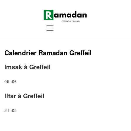
Calendrier Ramadan Greffeil
Imsak à Greffeil
05h06
Iftar à Greffeil
21h05