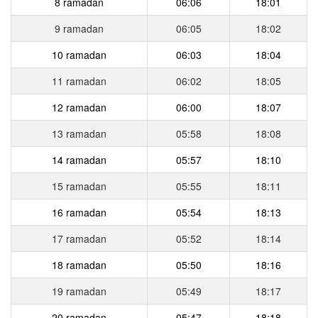
8 ramadan
06:06
18:01
9 ramadan
06:05
18:02
10 ramadan
06:03
18:04
11 ramadan
06:02
18:05
12 ramadan
06:00
18:07
13 ramadan
05:58
18:08
14 ramadan
05:57
18:10
15 ramadan
05:55
18:11
16 ramadan
05:54
18:13
17 ramadan
05:52
18:14
18 ramadan
05:50
18:16
19 ramadan
05:49
18:17
20 ramadan
05:47
18:18