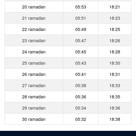
20 ramadan
05:53
18:21
21 ramadan
05:51
18:23
22 ramadan
05:49
18:25
23 ramadan
05:47
18:26
24 ramadan
05:45
18:28
25 ramadan
05:43
18:30
26 ramadan
05:41
18:31
27 ramadan
05:38
18:33
28 ramadan
05:36
18:35
29 ramadan
05:34
18:36
30 ramadan
05:32
18:38