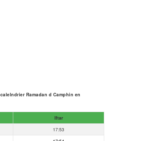
e
calelndrier Ramadan d Camphin en
Iftar
17:53
17:54