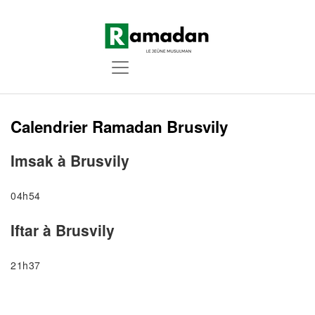
Calendrier Ramadan Brusvily
Imsak à Brusvily
04h54
Iftar à Brusvily
21h37