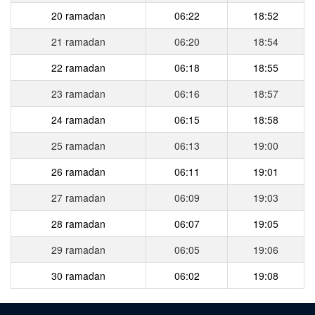
20 ramadan
06:22
18:52
21 ramadan
06:20
18:54
22 ramadan
06:18
18:55
23 ramadan
06:16
18:57
24 ramadan
06:15
18:58
25 ramadan
06:13
19:00
26 ramadan
06:11
19:01
27 ramadan
06:09
19:03
28 ramadan
06:07
19:05
29 ramadan
06:05
19:06
30 ramadan
06:02
19:08