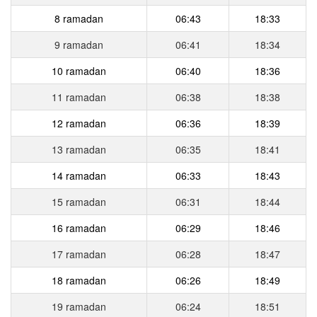
8 ramadan
06:43
18:33
9 ramadan
06:41
18:34
10 ramadan
06:40
18:36
11 ramadan
06:38
18:38
12 ramadan
06:36
18:39
13 ramadan
06:35
18:41
14 ramadan
06:33
18:43
15 ramadan
06:31
18:44
16 ramadan
06:29
18:46
17 ramadan
06:28
18:47
18 ramadan
06:26
18:49
19 ramadan
06:24
18:51