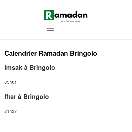
Calendrier Ramadan Bringolo
Imsak à Bringolo
05h01
Iftar à Bringolo
21h37