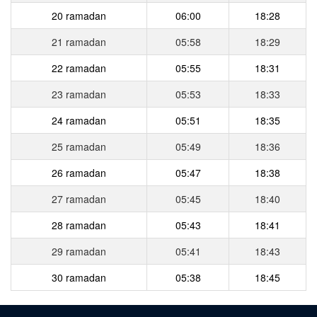
20 ramadan
06:00
18:28
21 ramadan
05:58
18:29
22 ramadan
05:55
18:31
23 ramadan
05:53
18:33
24 ramadan
05:51
18:35
25 ramadan
05:49
18:36
26 ramadan
05:47
18:38
27 ramadan
05:45
18:40
28 ramadan
05:43
18:41
29 ramadan
05:41
18:43
30 ramadan
05:38
18:45