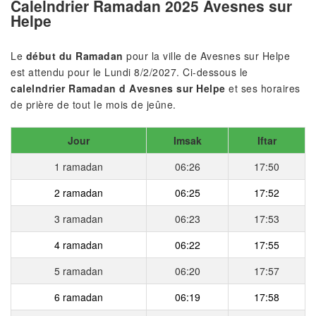
Calelndrier Ramadan 2025 Avesnes sur
Helpe
Le
début du Ramadan
pour la ville de Avesnes sur Helpe
est attendu pour le Lundi 8/2/2027. Ci-dessous le
calelndrier Ramadan d Avesnes sur Helpe
et ses horaires
de prière de tout le mois de jeûne.
Jour
Imsak
Iftar
1 ramadan
06:26
17:50
2 ramadan
06:25
17:52
3 ramadan
06:23
17:53
4 ramadan
06:22
17:55
5 ramadan
06:20
17:57
6 ramadan
06:19
17:58