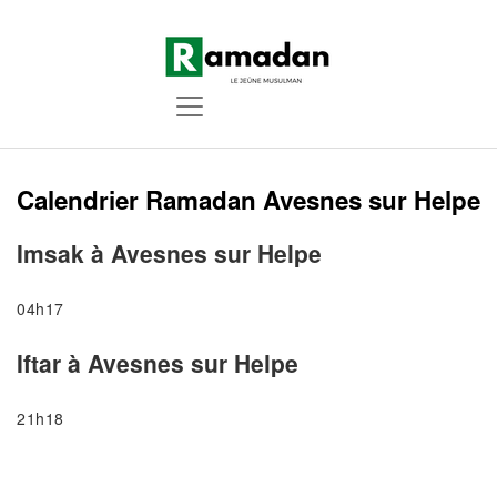
Calendrier Ramadan Avesnes sur Helpe
Imsak à Avesnes sur Helpe
04h17
Iftar à Avesnes sur Helpe
21h18